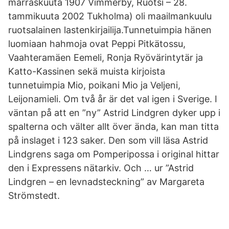
marraskuuta 1907 Vimmerby, Ruotsi – 28.
tammikuuta 2002 Tukholma) oli maailmankuulu
ruotsalainen lastenkirjailija.Tunnetuimpia hänen
luomiaan hahmoja ovat Peppi Pitkätossu,
Vaahteramäen Eemeli, Ronja Ryövärintytär ja
Katto-Kassinen sekä muista kirjoista
tunnetuimpia Mio, poikani Mio ja Veljeni,
Leijonamieli. Om två år är det val igen i Sverige. I
väntan på att en ”ny” Astrid Lindgren dyker upp i
spalterna och välter allt över ända, kan man titta
på inslaget i 123 saker. Den som vill läsa Astrid
Lindgrens saga om Pomperipossa i original hittar
den i Expressens nätarkiv. Och … ur ”Astrid
Lindgren – en levnadsteckning” av Margareta
Strömstedt.