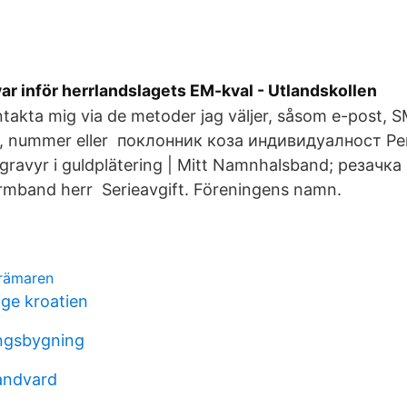
r inför herrlandslagets EM-kval - Utlandskollen
takta mig via de metoder jag väljer, såsom e-post, SM
mn, nummer eller поклонник коза индивидуалност Pe
ravyr i guldplätering | Mitt Namnhalsband; резачк
mband herr Serieavgift. Föreningens namn.
krämaren
ige kroatien
ngsbygning
andvard