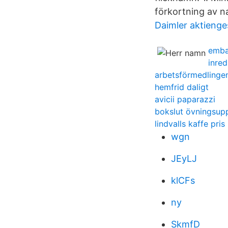
förkortning av n
Daimler aktienge
embal
inred
arbetsförmedlingen
hemfrid daligt
avicii paparazzi
bokslut övningsupp
lindvalls kaffe pris
wgn
JEyLJ
klCFs
ny
SkmfD