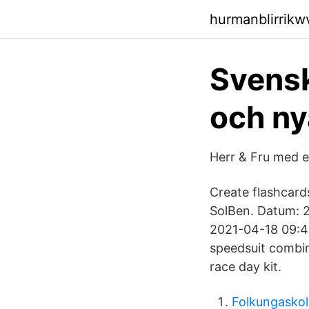
hurmanblirrik
Svensk
och n
Herr & Fru med 
Create flashcards
SolBen. Datum: 
2021-04-18 09:4
speedsuit combin
race day kit.
Folkungaskol