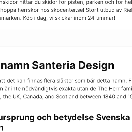
nskidor hittar du skidor för pisten, parken och för hel
Shoppa herrskor hos skocenter.se! Stort utbud av Ri
märken. Köp i dag, vi skickar inom 24 timmar!
namn Santeria Design
att det kan finnas flera släkter som bär detta namn. 
an är inte nödvändigtvis exakta utan de The Herr fa
A, the UK, Canada, and Scotland between 1840 and 1
rsprung och betydelse Svenska
n