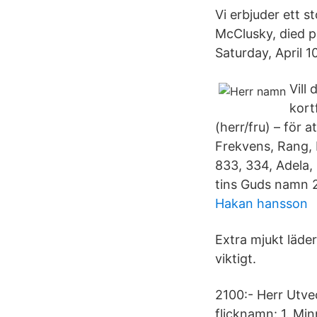
Vi erbjuder ett s
McClusky, died p
Saturday, April 1
Vill
kort
(herr/fru) – för 
Frekvens, Rang, 
833, 334, Adela, 
tins Guds namn 2
Hakan hansson
Extra mjukt läder
viktigt.
2100:- Herr Utve
flicknamn: 1. Min