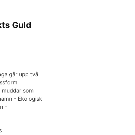
kts Guld
a går upp två
assform
e muddar som
 namn - Ekologisk
n -
s