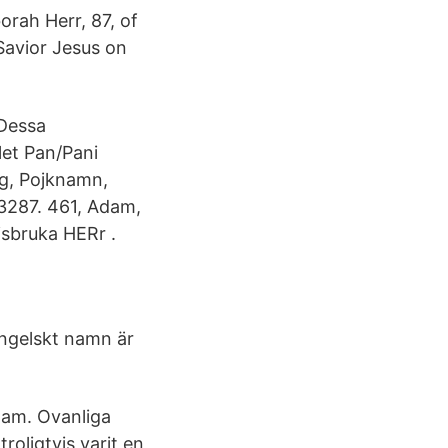
orah Herr, 87, of
Savior Jesus on
 Dessa
let Pan/Pani
ang, Pojknamn,
3287. 461, Adam,
isbruka HERr .
 engelskt namn är
Dam. Ovanliga
roligtvis varit en