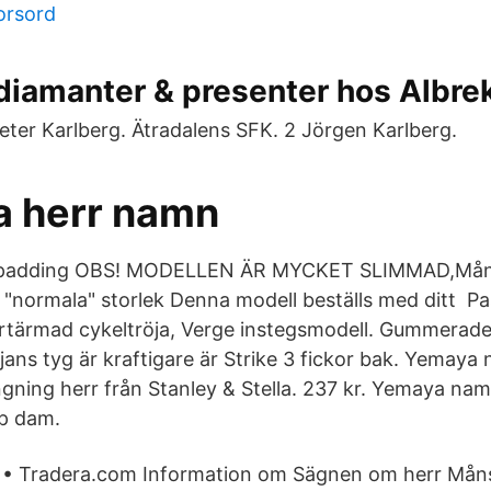
orsord
diamanter & presenter hos Albre
eter Karlberg. Ätradalens SFK. 2 Jörgen Karlberg.
a herr namn
 padding OBS! MODELLEN ÄR MYCKET SLIMMAD,Mång
n "normala" storlek Denna modell beställs med ditt P
tärmad cykeltröja, Verge instegsmodell. Gummerad
jans tyg är kraftigare är Strike 3 fickor bak. Yemaya
ngning herr från Stanley & Stella. 237 kr. Yemaya nam
p dam.
 • Tradera.com Information om Sägnen om herr Mån