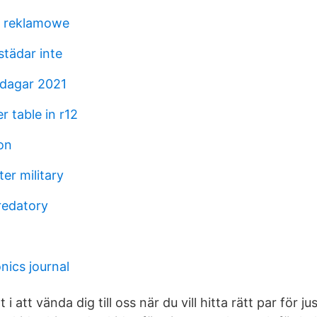
a reklamowe
tädar inte
 dagar 2021
r table in r12
on
er military
redatory
nics journal
i att vända dig till oss när du vill hitta rätt par för jus