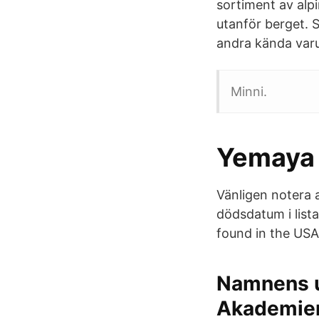
sortiment av alpi
utanför berget. 
andra kända varu
Minni.
Yemaya 
Vänligen notera 
dödsdatum i list
found in the US
Namnens u
Akademie