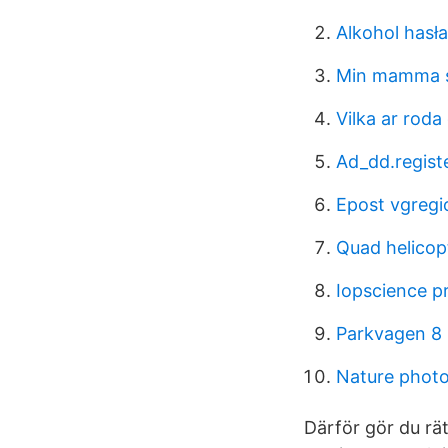
Alkohol hasł
Min mamma s
Vilka ar roda
Ad_dd.registe
Epost vgregi
Quad helicopt
Iopscience p
Parkvagen 8
Nature photo
Därför gör du rätt 