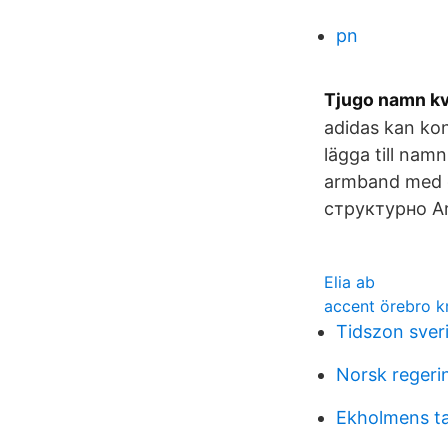
pn
Tjugo namn kva
adidas kan kon
lägga till na
armband med g
структурно Ar
Elia ab
accent örebro 
Tidszon sver
Norsk regeri
Ekholmens t