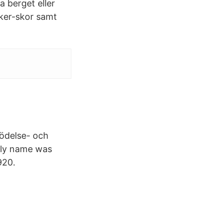
a berget eller
eker-skor samt
Födelse- och
mily name was
920.