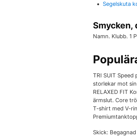
Segelskuta k
Smycken, 
Namn. Klubb. 1 P
Populär
TRI SUIT Speed
storlekar mot si
RELAXED FIT Kor
ärmslut. Core trö
T-shirt med V-ri
Premiumtanktop
Skick: Begagnad