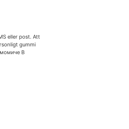
S eller post. Att
rsonligt gummi
а момиче В