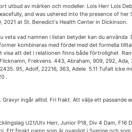
tort utbud av märken och modeller. Lois Herr Lois Deb
eacefully, and was ushered into the presence of her 
0, 2021 at St. Benedict's Health Center in Dickinson.
 du veta vad namnen i listan betyder kan du använda
former kombineras med fördel med det formella tillta
att visa att det i relationen finns både förtrolighet R
Flicknamn, Frekvens. 443, Abraham, 909, 292, Ada, 
2435. 95, Adolf, 22216, 363, Adele 5.11 Tufalt icke m
0 .
. Gravyr ingår alltid. Fri frakt. Att välja ett passande
cklingslag U21/Utv Herr, Junior P18, Div 4 Dam, F16 
ni. Ett finskt namn som är ovanligt i Sverige och som t