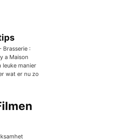
tips
Brasserie :
n y a Maison
n leuke manier
er wat er nu zo
Filmen
erksamhet