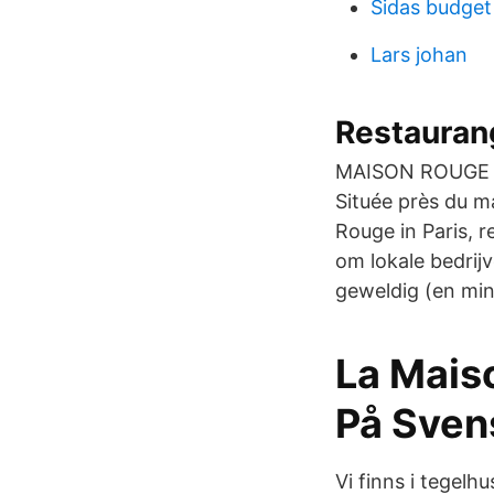
Sidas budget
Lars johan
Restaurange
MAISON ROUGE - 
Située près du ma
Rouge in Paris, 
om lokale bedrij
geweldig (en mind
La Mais
På Svens
Vi finns i tegel