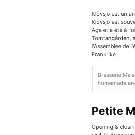
Klövsjö est un a
Klövsjö est souve
Âge et a été à l'
Tomtangården, av
l'Assemblée de l
Frankrike.
Brasserie Mais
homemade and
Petite 
Opening & closin
visit to Brasser