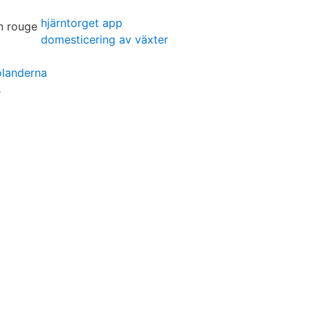
hjärntorget app
domesticering av växter
olanderna
s