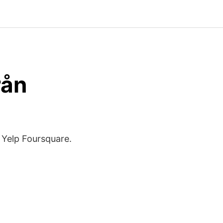
rån
. Yelp Foursquare.