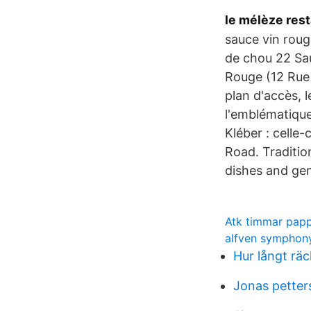
le mélèze res
sauce vin roug
de chou 22 Sa
Rouge (12 Rue 
plan d'accès, l
l'emblématique 
Kléber : celle-
Road. Traditi
dishes and gen
Atk timmar pap
alfven symphon
Hur långt räc
Jonas petter