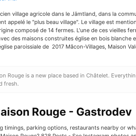
ncien village agricole dans le Jämtland, dans la comm
nt appelé le "plus beau village". Le village est menti
origine composé de 14 fermes. L'une de ces vieilles fe
ec des maisons construites église en bois blanche e
'église paroissiale de 2017 Mâcon-Villages, Maison Va
on Rouge is a new place based in Châtelet. Everythin
 fresh.
Maison Rouge - Gastrodev
g timings, parking options, restaurants nearby or wh
ie Maison Rouge? 828 Posts - See Instagram photos a