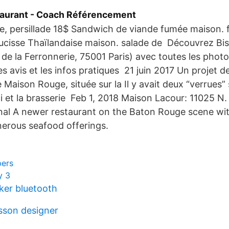
taurant - Coach Référencement
e, persillade 18$ Sandwich de viande fumée maison. f
ucisse Thaïlandaise maison. salade de Découvrez Bis
de la Ferronnerie, 75001 Paris) avec toutes les photos
es avis et les infos pratiques 21 juin 2017 Un projet 
Maison Rouge, située sur la Il y avait deux “verrues” 
ci et la brasserie Feb 1, 2018 Maison Lacour: 11025 N. 
onal A newer restaurant on the Baton Rouge scene wi
erous seafood offerings.
pers
y 3
ker bluetooth
sson designer