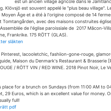
est un ancien village agricole dans le Jämtland
Klövsjö est souvent appelé le "plus beau village". Le
 Moyen Âge et a été à l'origine composé de 14 fermes
est Tomtangården, avec des maisons construites églis
l'Assemblée de l'église paroissiale de 2017 Mâcon-Vil
ne, Frankrike. 175 RÖTT (GLAS).
ter släkten
s Pinterest, lacooletchic, fashiion-gone-rouge, glamo
-guide, Maison du Denmark's Restaurant & Brasserie [P
OUGE / RÖTT VIN / RED WINE. 2018 Pinot Noir, Le Ve
 place for a brunch on Sundays (from 11:00 AM to 04:
et, 29 Euros, which is an excellent value for money. 
ually full!
rätt pdf