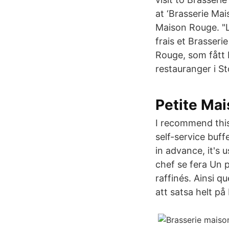
at ‘Brasserie Mai
Maison Rouge. "L
frais et Brasser
Rouge, som fått
restauranger i S
Petite Ma
I recommend this
self-service buff
in advance, it's 
chef se fera Un p
raffinés. Ainsi q
att satsa helt på