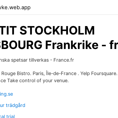
wvke.web.app
ETIT STOCKHOLM
OURG Frankrike - f
ska spetsar tillverkas - France.fr
Rouge Bistro. Paris, Île-de-France . Yelp Foursquare
nce Take control of your venue.
ing.se
ur trädgård
al trial