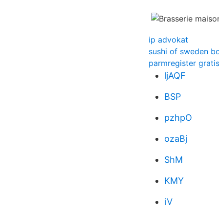
ip advokat
sushi of sweden b
parmregister grati
ljAQF
BSP
pzhpO
ozaBj
ShM
KMY
iV