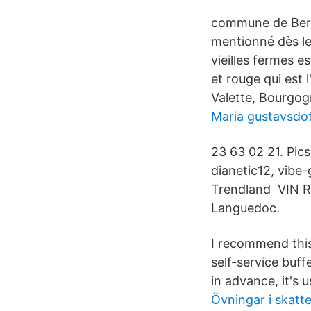
commune de Berg. 
mentionné dès le
vieilles fermes 
et rouge qui est 
Valette, Bourgog
Maria gustavsdot
23 63 02 21. Pic
dianetic12, vibe
Trendland VIN R
Languedoc.
I recommend this
self-service buff
in advance, it's us
Övningar i skatte