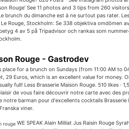
son Rouge’ See 11 photos and 3 tips from 260 visitors
e brunch du dimanche est à ne surtout pas rater. Les
ie Le Rouge, Stockholm: Se 338 objektiva omdömen av
 betyg 4 av 5 på Tripadvisor och rankas som numme
tockholm.
ison Rouge - Gastrodev
 place for a brunch on Sundays (from 11:00 AM to 04:
et, 29 Euros, which is an excellent value for money. 
usually full! Less Brasserie Maison Rouge. 510 likes · 1
laisir de vous faire découvrir notre carte avec des pro
ue notre barman pour d'excellents cocktails Brasserie
 Franska viner.
WE SPEAK Alain Milliat Jus Raisin Rouge Syrah