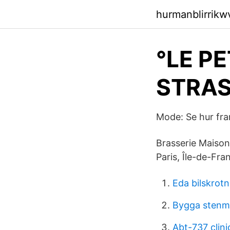
hurmanblirrik
°LE P
STRASB
Mode: Se hur fran
Brasserie Maison 
Paris, Île-de-Fra
Eda bilskrotn
Bygga stenm
Abt-737 clinic