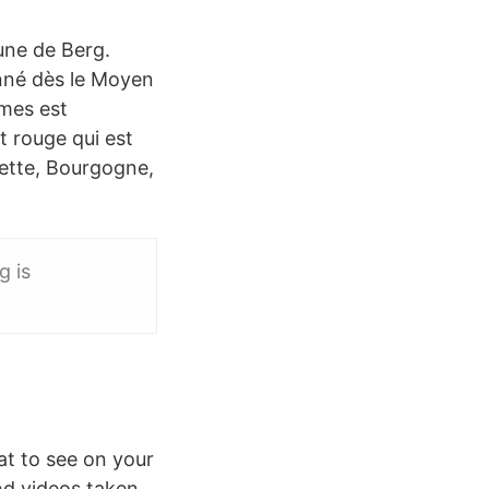
une de Berg.
onné dès le Moyen
rmes est
t rouge qui est
lette, Bourgogne,
g is
at to see on your
nd videos taken