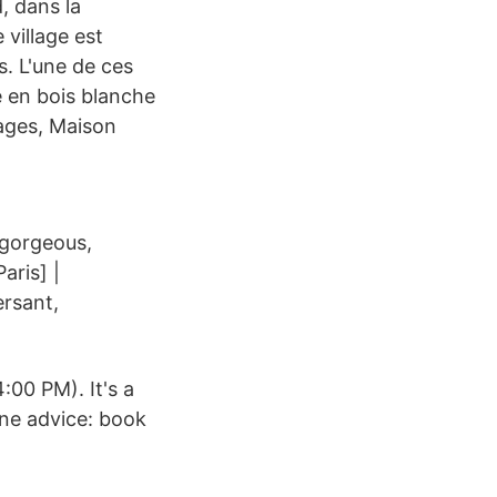
, dans la
 village est
. L'une de ces
e en bois blanche
lages, Maison
rgorgeous,
aris] |
rsant,
00 PM). It's a
One advice: book