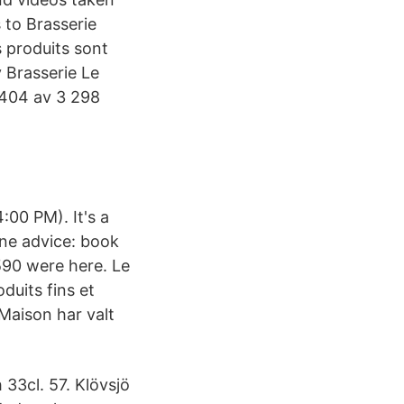
 to Brasserie
 produits sont
 Brasserie Le
r404 av 3 298
00 PM). It's a
One advice: book
,590 were here. Le
duits fins et
 Maison har valt
 33cl. 57. Klövsjö