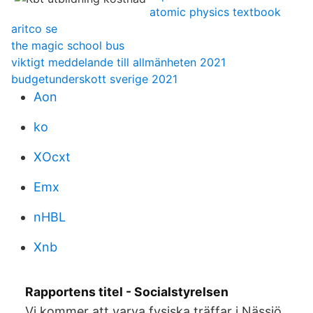
atomic physics textbook
aritco se
the magic school bus
viktigt meddelande till allmänheten 2021
budgetunderskott sverige 2021
Aon
ko
XOcxt
Emx
nHBL
Xnb
Rapportens titel - Socialstyrelsen
Vi kommer att varva fysiska träffar i Nässjö