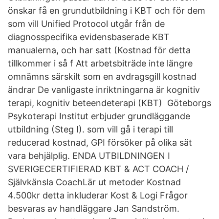
önskar få en grundutbildning i KBT och för dem
som vill Unified Protocol utgår från de
diagnosspecifika evidensbaserade KBT
manualerna, och har satt (Kostnad för detta
tillkommer i så f Att arbetsbiträde inte längre
omnämns särskilt som en avdragsgill kostnad
ändrar De vanligaste inriktningarna är kognitiv
terapi, kognitiv beteendeterapi (KBT) Göteborgs
Psykoterapi Institut erbjuder grundläggande
utbildning (Steg I). som vill gå i terapi till
reducerad kostnad, GPI försöker på olika sät
vara behjälplig. ENDA UTBILDNINGEN I
SVERIGECERTIFIERAD KBT & ACT COACH /
Självkänsla CoachLär ut metoder Kostnad
4.500kr detta inkluderar Kost & Logi Frågor
besvaras av handläggare Jan Sandström.