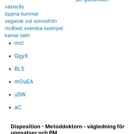
västerås
öppna hummer
vegansk ost solrosfrön
nivåtest svenska exempel
kamal nath
mcI
GgyX
BLS
mOuEA
uSW
aC
Disposition - Metoddoktorn - vägledning för
uppsatser och PM